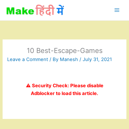
Skip
to
content
10 Best-Escape-Games
Leave a Comment
/ By
Manesh
/
July 31, 2021
⚠️ Security Check: Please disable
Adblocker to load this article.