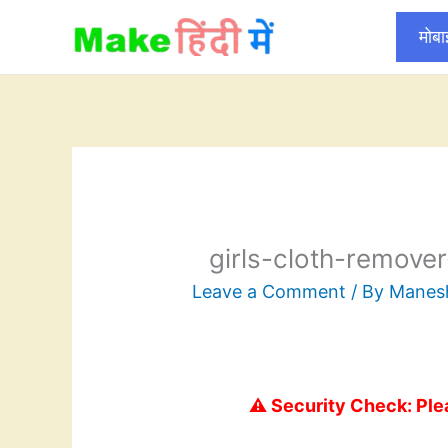
Skip
मोब
to
content
girls-cloth-remov
Leave a Comment
/ By
Mane
⚠️ Security Check: Ple