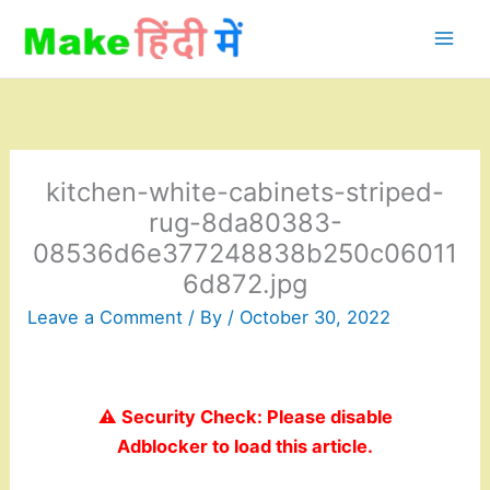
Skip
to
content
kitchen-white-cabinets-striped-
rug-8da80383-
08536d6e377248838b250c06011
6d872.jpg
Leave a Comment
/ By
/
October 30, 2022
⚠️ Security Check: Please disable
Adblocker to load this article.