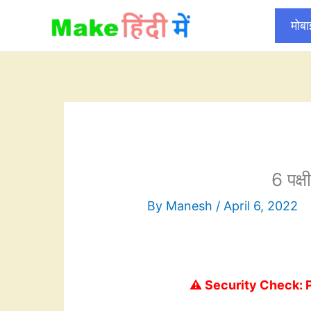
Skip
मोब
to
content
6 पक्ष
By
Manesh
/
April 6, 2022
⚠️ Security Check: 