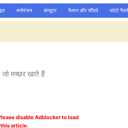
ाइल
मनोरंजन
कंप्यूटर
फैशन और सौंदर्य
फोटो गैलर
ी जो मच्छर खाते हैं
Please disable Adblocker to load
this article.