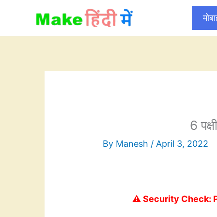
Skip
मोब
to
content
6 पक्ष
By
Manesh
/
April 3, 2022
⚠️ Security Check: 