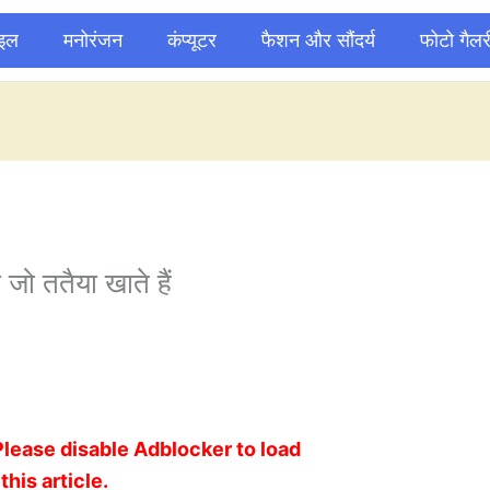
ाइल
मनोरंजन
कंप्यूटर
फैशन और सौंदर्य
फोटो गैलर
ी जो ततैया खाते हैं
Please disable Adblocker to load
this article.