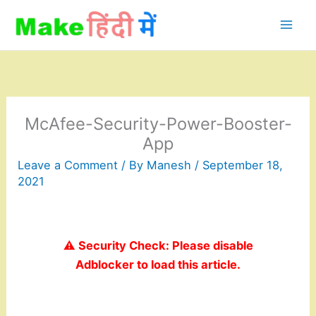
Skip
to
content
McAfee-Security-Power-Booster-
App
Leave a Comment
/ By
Manesh
/
September 18,
2021
⚠️ Security Check: Please disable
Adblocker to load this article.