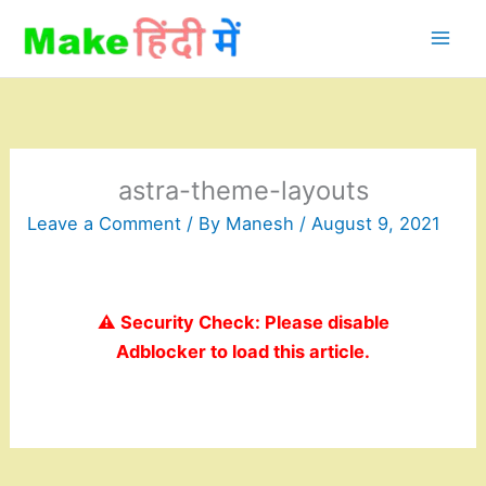
Skip
to
content
astra-theme-layouts
Leave a Comment
/ By
Manesh
/
August 9, 2021
⚠️ Security Check: Please disable
Adblocker to load this article.