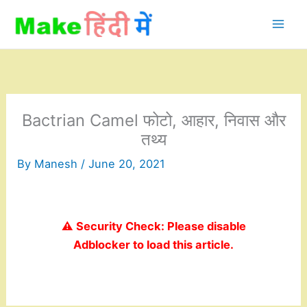
Skip
to
content
Bactrian Camel फोटो, आहार, निवास और
तथ्य
By
Manesh
/
June 20, 2021
⚠️ Security Check: Please disable
Adblocker to load this article.