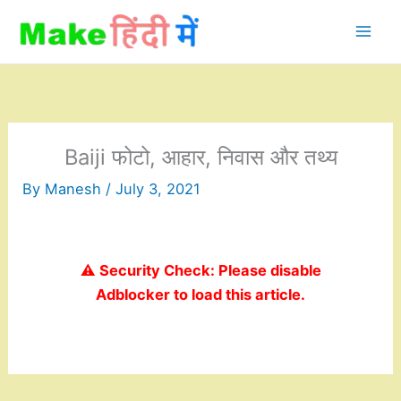
Skip
to
content
Baiji फोटो, आहार, निवास और तथ्य
By
Manesh
/
July 3, 2021
⚠️ Security Check: Please disable
Adblocker to load this article.