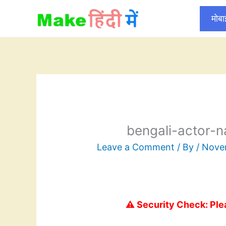
Skip
मोब
to
content
bengali-actor-n
Leave a Comment
/ By
/
Nove
⚠️ Security Check: Ple