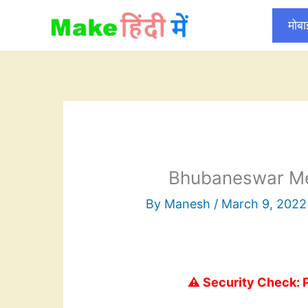
Skip
मोब
to
content
Bhubaneswar Me
By
Manesh
/
March 9, 2022
⚠️ Security Check: 