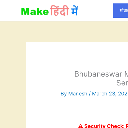
Skip
मोब
to
content
Bhubaneswar M
Ser
By
Manesh
/
March 23, 202
⚠️ Security Check: 