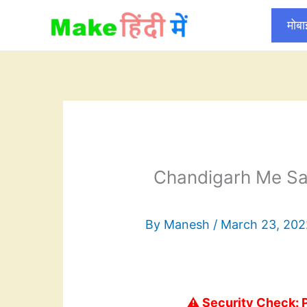
Skip
मोब
to
content
Chandigarh Me Sa
By
Manesh
/
March 23, 202
⚠️ Security Check: 