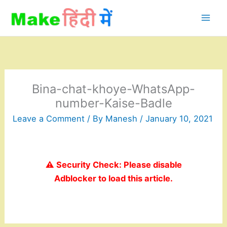
Skip
to
content
Bina-chat-khoye-WhatsApp-
number-Kaise-Badle
Leave a Comment
/ By
Manesh
/
January 10, 2021
⚠️ Security Check: Please disable
Adblocker to load this article.