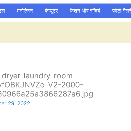
ाइल
मनोरंजन
कंप्यूटर
फैशन और सौंदर्य
फोटो गैलर
-dryer-laundry-room-
vfOBKJNVZo-V2-2000-
0966a25a3866287a6.jpg
er 29, 2022