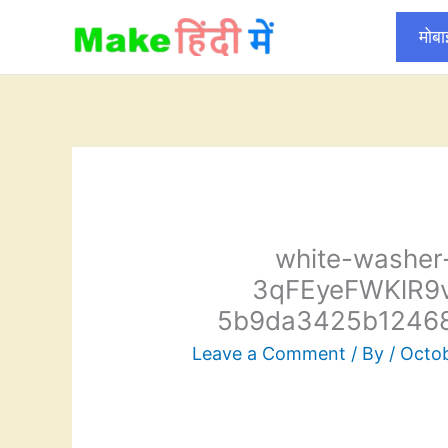
Skip
मोब
to
content
white-washer
3qFEyeFWKlR9
5b9da3425b12468
Leave a Comment
/ By
/
Octob