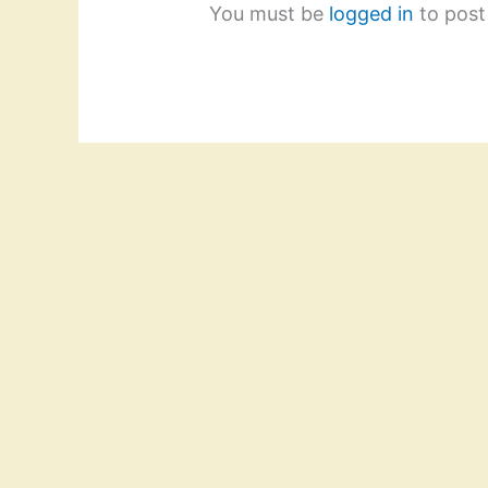
You must be
logged in
to post