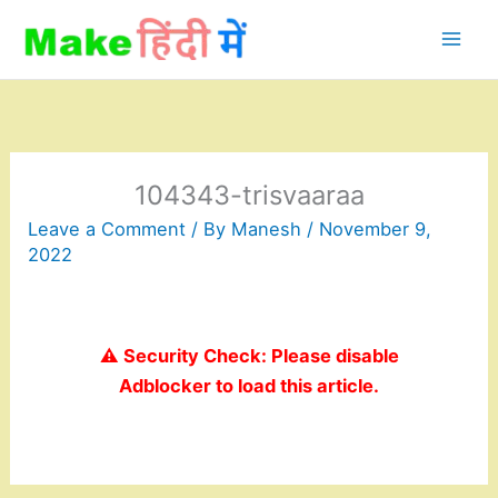
Skip
to
content
104343-trisvaaraa
Leave a Comment
/ By
Manesh
/
November 9,
2022
⚠️ Security Check: Please disable
Adblocker to load this article.