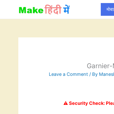
Skip
मोब
to
content
Garnier
Leave a Comment
/ By
Mane
⚠️ Security Check: Ple