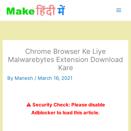
Skip
to
content
Chrome Browser Ke Liye
Malwarebytes Extension Download
Kare
By
Manesh
/
March 16, 2021
⚠️ Security Check: Please disable
Adblocker to load this article.