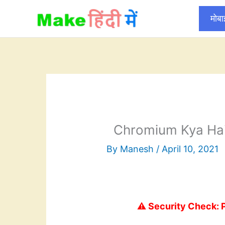
Skip
मोब
to
content
Chromium Kya Hai
By
Manesh
/
April 10, 2021
⚠️ Security Check: 