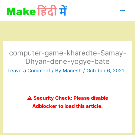
Skip
to
content
computer-game-kharedte-Samay-
Dhyan-dene-yogye-bate
Leave a Comment
/ By
Manesh
/
October 6, 2021
⚠️ Security Check: Please disable
Adblocker to load this article.