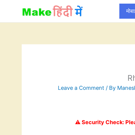
Skip
मोब
to
content
R
Leave a Comment
/ By
Mane
⚠️ Security Check: Ple