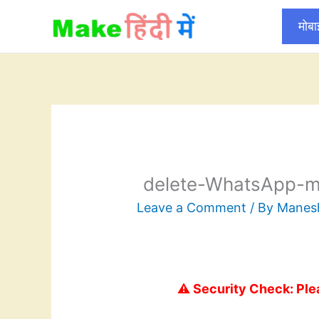
Skip
मोब
to
content
delete-WhatsApp-m
Leave a Comment
/ By
Mane
⚠️ Security Check: Ple