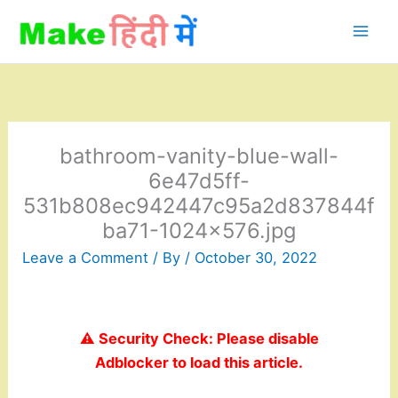
Skip
to
content
bathroom-vanity-blue-wall-
6e47d5ff-
531b808ec942447c95a2d837844f
ba71-1024×576.jpg
Leave a Comment
/ By
/
October 30, 2022
⚠️ Security Check: Please disable
Adblocker to load this article.