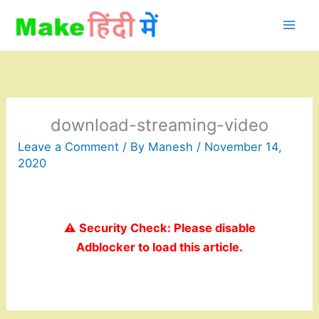
Skip
to
content
download-streaming-video
Leave a Comment
/ By
Manesh
/
November 14,
2020
⚠️ Security Check: Please disable
Adblocker to load this article.