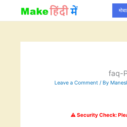
Skip
मोब
to
content
faq-
Leave a Comment
/ By
Mane
⚠️ Security Check: Ple