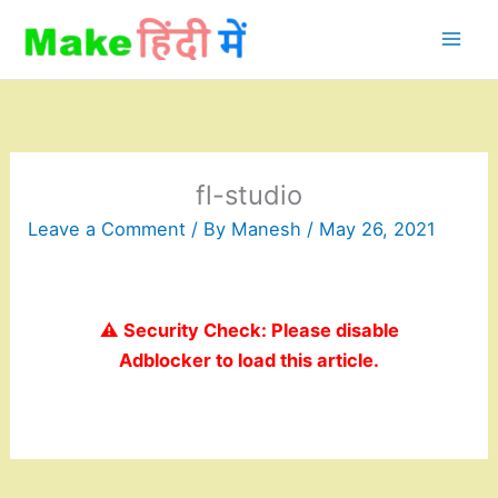
Skip
to
content
fl-studio
Leave a Comment
/ By
Manesh
/
May 26, 2021
⚠️ Security Check: Please disable
Adblocker to load this article.