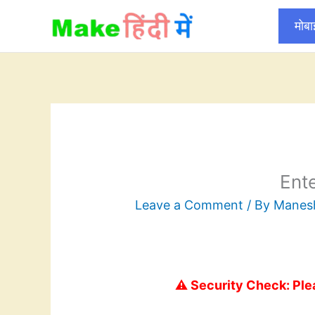
Skip
मोब
to
content
Ent
Leave a Comment
/ By
Mane
⚠️ Security Check: Ple