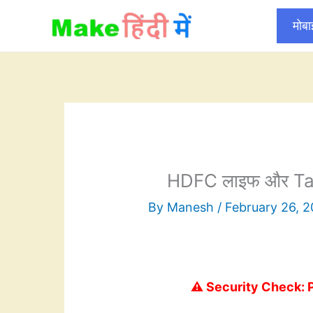
Skip
मोब
to
content
HDFC लाइफ और Tata A
By
Manesh
/
February 26, 
⚠️ Security Check: 