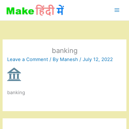
Skip
to
content
banking
Leave a Comment
/ By
Manesh
/
July 12, 2022
banking