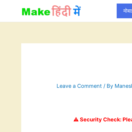
Skip
मोब
to
content
Leave a Comment
/ By
Mane
⚠️ Security Check: Ple