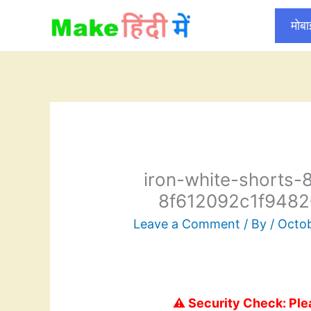
Skip
मोब
to
content
iron-white-shorts
8f612092c1f9482
Leave a Comment
/ By
/
Octob
⚠️ Security Check: Ple