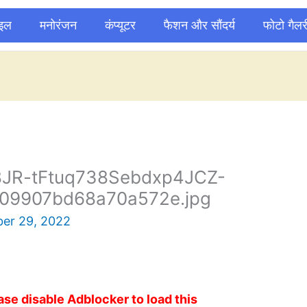
ाइल
मनोरंजन
कंप्यूटर
फैशन और सौंदर्य
फोटो गैलर
-8JR-tFtuq738Sebdxp4JCZ-
09907bd68a70a572e.jpg
er 29, 2022
ase disable Adblocker to load this