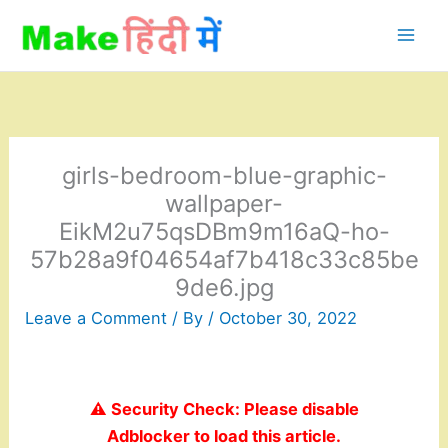
Skip
to
content
girls-bedroom-blue-graphic-
wallpaper-
EikM2u75qsDBm9m16aQ-ho-
57b28a9f04654af7b418c33c85be
9de6.jpg
Leave a Comment
/ By
/
October 30, 2022
⚠️ Security Check: Please disable
Adblocker to load this article.