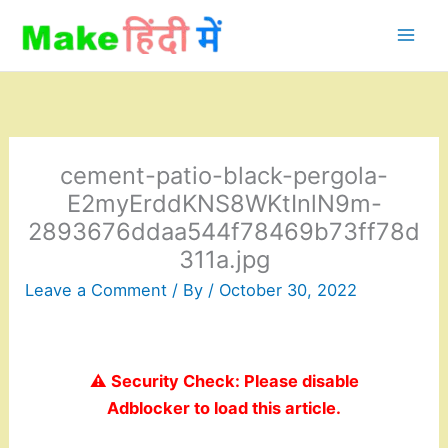
Skip
to
content
cement-patio-black-pergola-
E2myErddKNS8WKtInlN9m-
2893676ddaa544f78469b73ff78d
311a.jpg
Leave a Comment
/ By
/
October 30, 2022
⚠️ Security Check: Please disable
Adblocker to load this article.