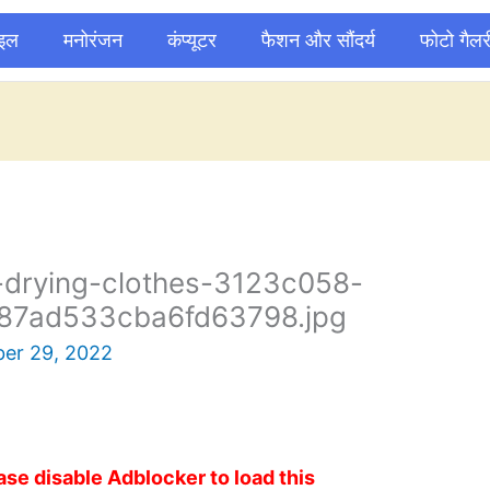
ाइल
मनोरंजन
कंप्यूटर
फैशन और सौंदर्य
फोटो गैलर
-drying-clothes-3123c058-
7ad533cba6fd63798.jpg
er 29, 2022
ase disable Adblocker to load this