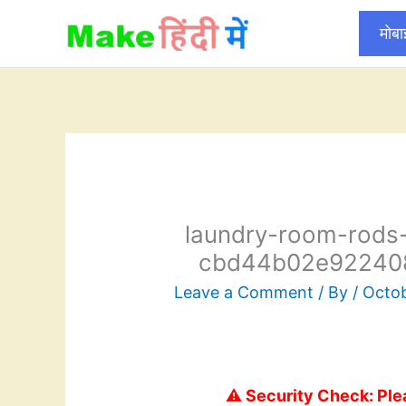
Skip
मोब
to
content
laundry-room-rods
cbd44b02e922408
Leave a Comment
/ By
/
Octob
⚠️ Security Check: Ple