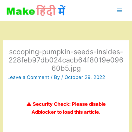
Skip
to
content
scooping-pumpkin-seeds-insides-
228feb97db024cacb64f8019e096
60b5.jpg
Leave a Comment
/ By
/
October 29, 2022
⚠️ Security Check: Please disable
Adblocker to load this article.