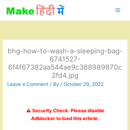
Skip
to
content
bhg-how-to-wash-a-sleeping-bag-
6741527-
6f4f67382aa544ae9c368989870c
2fd4.jpg
Leave a Comment
/ By
/
October 29, 2022
⚠️ Security Check: Please disable
Adblocker to load this article.