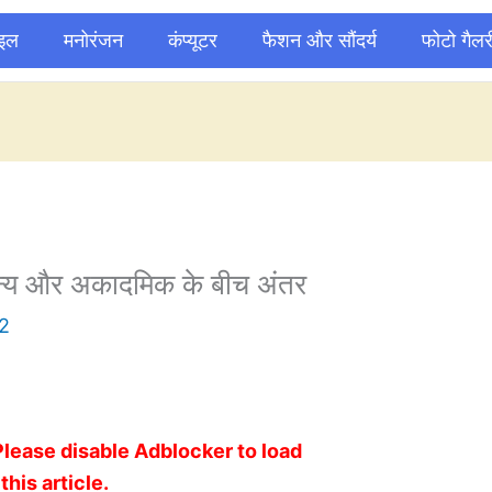
ाइल
मनोरंजन
कंप्यूटर
फैशन और सौंदर्य
फोटो गैलर
्य और अकादमिक के बीच अंतर
2
Please disable Adblocker to load
this article.