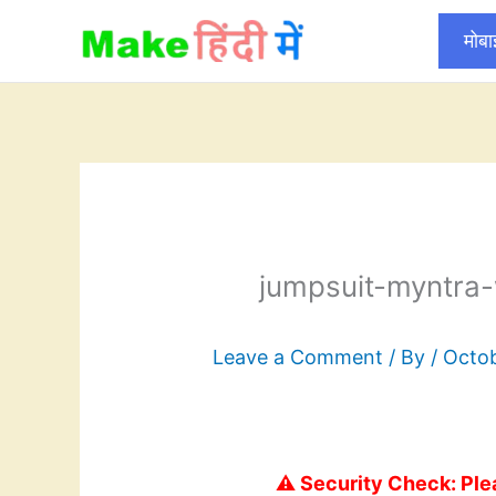
Skip
मोब
to
content
jumpsuit-myntra
Leave a Comment
/ By
/
Octob
⚠️ Security Check: Ple