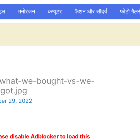
ाइल
मनोरंजन
कंप्यूटर
फैशन और सौंदर्य
फोटो गैलर
-what-we-bought-vs-we-
got.jpg
er 29, 2022
ase disable Adblocker to load this