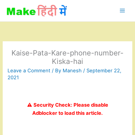
Skip
to
content
Kaise-Pata-Kare-phone-number-
Kiska-hai
Leave a Comment
/ By
Manesh
/
September 22,
2021
⚠️ Security Check: Please disable
Adblocker to load this article.