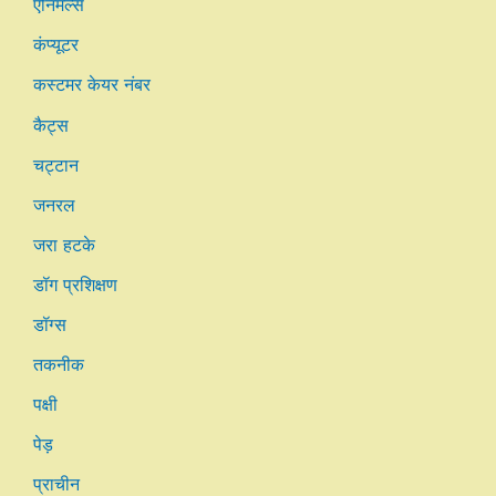
एनिमल्स
कंप्यूटर
कस्टमर केयर नंबर
कैट्स
चट्टान
जनरल
जरा हटके
डॉग प्रशिक्षण
डॉग्स
तकनीक
पक्षी
पेड़
प्राचीन