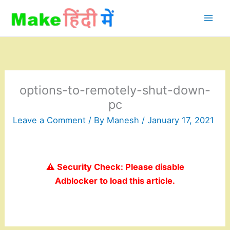
Skip
to
content
options-to-remotely-shut-down-
pc
Leave a Comment
/ By
Manesh
/
January 17, 2021
⚠️ Security Check: Please disable
Adblocker to load this article.