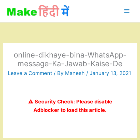
Skip
to
content
online-dikhaye-bina-WhatsApp-
message-Ka-Jawab-Kaise-De
Leave a Comment
/ By
Manesh
/
January 13, 2021
⚠️ Security Check: Please disable
Adblocker to load this article.