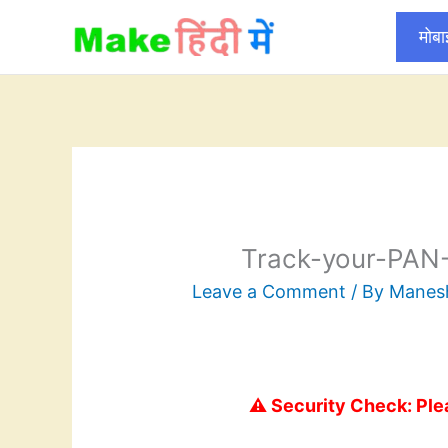
Skip
मोब
to
content
Track-your-PAN-
Leave a Comment
/ By
Mane
⚠️ Security Check: Ple