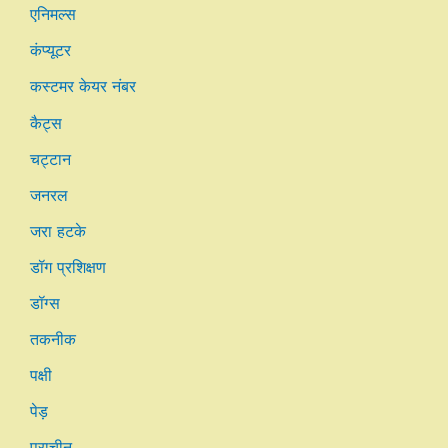
एनिमल्स
कंप्यूटर
कस्टमर केयर नंबर
कैट्स
चट्टान
जनरल
जरा हटके
डॉग प्रशिक्षण
डॉग्स
तकनीक
पक्षी
पेड़
प्राचीन