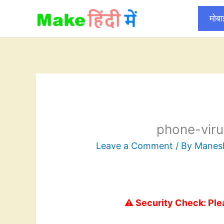
Skip
मोब
to
content
phone-viru
Leave a Comment
/ By
Mane
⚠️ Security Check: Ple