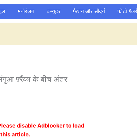
ाइल
मनोरंजन
कंप्यूटर
फैशन और सौंदर्य
फोटो गैलर
गुआ फ़्रैंका के बीच अंतर
Please disable Adblocker to load
this article.