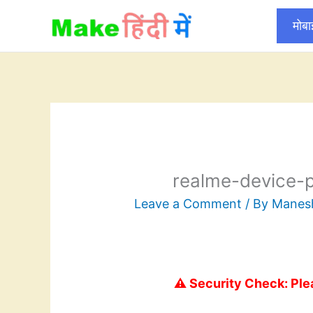
Skip
मोब
to
content
realme-device-p
Leave a Comment
/ By
Mane
⚠️ Security Check: Ple