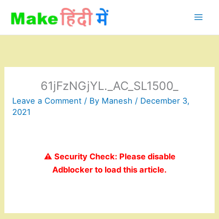
Skip
to
content
61jFzNGjYL._AC_SL1500_
Leave a Comment
/ By
Manesh
/
December 3,
2021
⚠️ Security Check: Please disable
Adblocker to load this article.