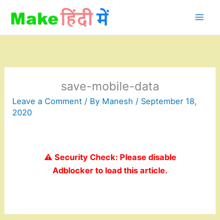
Skip
to
content
save-mobile-data
Leave a Comment
/ By
Manesh
/
September 18,
2020
⚠️ Security Check: Please disable
Adblocker to load this article.