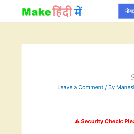
Skip
मोब
to
content
Leave a Comment
/ By
Mane
⚠️ Security Check: Ple